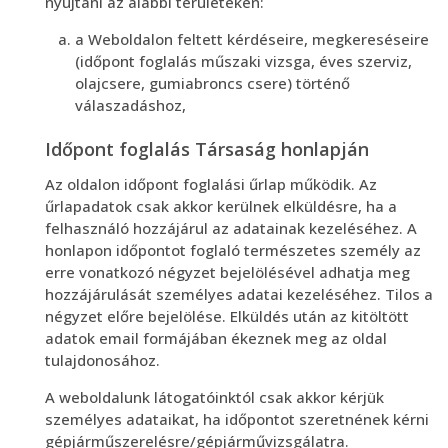
nyújtani az alábbi területeken:
a Weboldalon feltett kérdéseire, megkereséseire
(időpont foglalás műszaki vizsga, éves szerviz,
olajcsere, gumiabroncs csere) történő
válaszadáshoz,
Időpont foglalás Társaság honlapján
Az oldalon időpont foglalási űrlap működik. Az
űrlapadatok csak akkor kerülnek elküldésre, ha a
felhasználó hozzájárul az adatainak kezeléséhez. A
honlapon időpontot foglaló természetes személy az
erre vonatkozó négyzet bejelölésével adhatja meg
hozzájárulását személyes adatai kezeléséhez. Tilos a
négyzet előre bejelölése. Elküldés után az kitöltött
adatok email formájában ékeznek meg az oldal
tulajdonosához.
A weboldalunk látogatóinktól csak akkor kérjük
személyes adataikat, ha időpontot szeretnének kérni
gépjárműszerelésre/gépjárművizsgálatra.