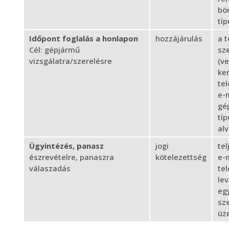
bö
tí
Időpont foglalás a honlapon
hozzájárulás
a 
Cél: gépjármű
sz
vizsgálatra/szerelésre
(v
ke
te
e-
gé
típ
al
Ügyintézés, panasz
jogi
tel
észrevételre, panaszra
kötelezettség
e-
válaszadás
te
lev
eg
sz
üz