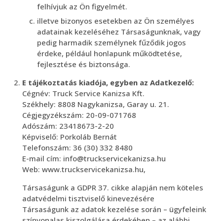
felhívjuk az Ön figyelmét.
illetve bizonyos esetekben az Ön személyes
adatainak kezeléséhez Társaságunknak, vagy
pedig harmadik személynek fűződik jogos
érdeke, például honlapunk működtetése,
fejlesztése és biztonsága.
E tájékoztatás kiadója, egyben az Adatkezelő:
Cégnév: Truck Service Kanizsa Kft.
Székhely: 8808 Nagykanizsa, Garay u. 21.
Cégjegyzékszám: 20-09-071768
Adószám: 23418673-2-20
Képviselő: Porkoláb Bernát
Telefonszám: 36 (30) 332 8480
E-mail cím: info@truckservicekanizsa.hu
Web: www.truckservicekanizsa.hu,
Társaságunk a GDPR 37. cikke alapján nem köteles
adatvédelmi tisztviselő kinevezésére
Társaságunk az adatok kezelése során – ügyfeleink
színvonalas kiszolgálása érdekében – az alábbi