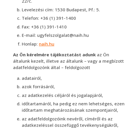
22/c.
Levelezési cím: 1530 Budapest, Pf.: 5.
Telefon: +36 (1) 391-1400
Fax: +36 (1) 391-1410
E-mail: ugyfelszolgalat@naih.hu
Honlap:
naih.hu
Az Ön kérelmére tájékoztatást adunk
az Ön
általunk kezelt, illetve az általunk – vagy a megbízott
adatfeldolgozónk által – feldolgozott
adatairól,
azok forrásáról,
az adatkezelés céljáról és jogalapjáról,
időtartamáról, ha pedig ez nem lehetséges, ezen
időtartam meghatározásának szempontjairól,
az adatfeldolgozóink nevéről, címéről és az
adatkezeléssel összefüggő tevékenységükről,