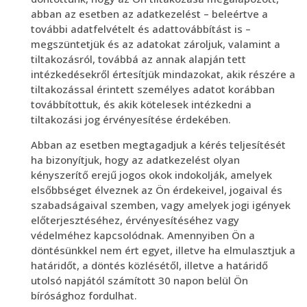
abban az esetben az adatkezelést – beleértve a
további adatfelvételt és adattovábbítást is –
megszüntetjük és az adatokat zároljuk, valamint a
tiltakozásról, továbbá az annak alapján tett
intézkedésekről értesítjük mindazokat, akik részére a
tiltakozással érintett személyes adatot korábban
továbbítottuk, és akik kötelesek intézkedni a
tiltakozási jog érvényesítése érdekében.
Abban az esetben megtagadjuk a kérés teljesítését
ha bizonyítjuk, hogy az adatkezelést olyan
kényszerítő erejű jogos okok indokolják, amelyek
elsőbbséget élveznek az Ön érdekeivel, jogaival és
szabadságaival szemben, vagy amelyek jogi igények
előterjesztéséhez, érvényesítéséhez vagy
védelméhez kapcsolódnak. Amennyiben Ön a
döntésünkkel nem ért egyet, illetve ha elmulasztjuk a
határidőt, a döntés közlésétől, illetve a határidő
utolsó napjától számított 30 napon belül Ön
bírósághoz fordulhat.