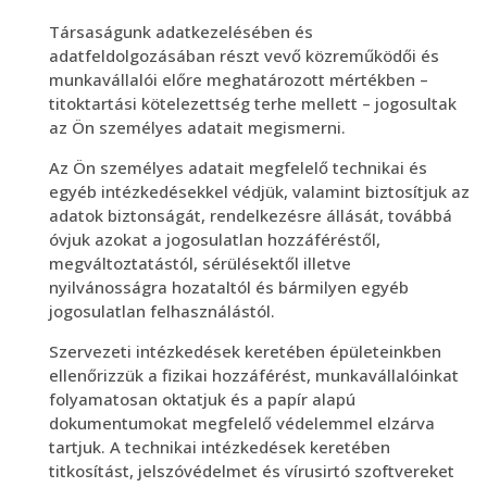
Társaságunk adatkezelésében és
adatfeldolgozásában részt vevő közreműködői és
munkavállalói előre meghatározott mértékben –
titoktartási kötelezettség terhe mellett – jogosultak
az Ön személyes adatait megismerni.
Az Ön személyes adatait megfelelő technikai és
egyéb intézkedésekkel védjük, valamint biztosítjuk az
adatok biztonságát, rendelkezésre állását, továbbá
óvjuk azokat a jogosulatlan hozzáféréstől,
megváltoztatástól, sérülésektől illetve
nyilvánosságra hozataltól és bármilyen egyéb
jogosulatlan felhasználástól.
Szervezeti intézkedések keretében épületeinkben
ellenőrizzük a fizikai hozzáférést, munkavállalóinkat
folyamatosan oktatjuk és a papír alapú
dokumentumokat megfelelő védelemmel elzárva
tartjuk. A technikai intézkedések keretében
titkosítást, jelszóvédelmet és vírusirtó szoftvereket