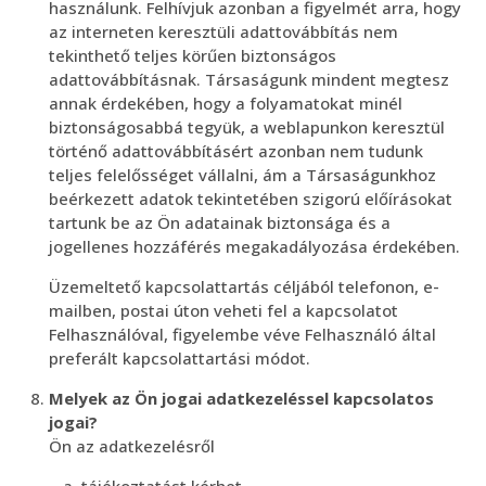
használunk. Felhívjuk azonban a figyelmét arra, hogy
az interneten keresztüli adattovábbítás nem
tekinthető teljes körűen biztonságos
adattovábbításnak. Társaságunk mindent megtesz
annak érdekében, hogy a folyamatokat minél
biztonságosabbá tegyük, a weblapunkon keresztül
történő adattovábbításért azonban nem tudunk
teljes felelősséget vállalni, ám a Társaságunkhoz
beérkezett adatok tekintetében szigorú előírásokat
tartunk be az Ön adatainak biztonsága és a
jogellenes hozzáférés megakadályozása érdekében.
Üzemeltető kapcsolattartás céljából telefonon, e-
mailben, postai úton veheti fel a kapcsolatot
Felhasználóval, figyelembe véve Felhasználó által
preferált kapcsolattartási módot.
Melyek az Ön jogai adatkezeléssel kapcsolatos
jogai?
Ön az adatkezelésről
tájékoztatást kérhet,