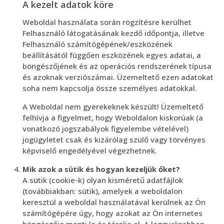
A kezelt adatok köre
Weboldal használata során rögzítésre kerülhet
Felhasználó látogatásának kezdő időpontja, illetve
Felhasználó számítógépének/eszközének
beállításától függően eszközének egyes adatai, a
böngészőjének és az operációs rendszerének típusa
és azoknak verziószámai. Üzemeltető ezen adatokat
soha nem kapcsolja össze személyes adatokkal.
A Weboldal nem gyerekeknek készült! Üzemeltető
felhívja a figyelmet, hogy Weboldalon kiskorúak (a
vonatkozó jogszabályok figyelembe vételével)
jogügyletet csak és kizárólag szülő vagy törvényes
képviselő engedélyével végezhetnek.
Mik azok a sütik és hogyan kezeljük őket?
A sütik (cookie-k) olyan kisméretű adatfájlok
(továbbiakban: sütik), amelyek a weboldalon
keresztül a weboldal használatával kerülnek az Ön
számítógépére úgy, hogy azokat az Ön internetes