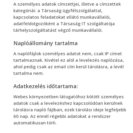
A személyes adatok címzettjei, illetve a címzettek
kategóriái: a Társaság ügyfélszolgálattal,
kapcsolatos feladatokat ellátó munkavállalói,
adatfeldolgozóként a Társaság IT szolgáltatója
tárhelyszolgáltatást végző munkavállalói.
Naplóállomány tartalma
A naplófájlok személyes adatot nem, csak IP címet
tartalmaznak. Kivétel ez alól a levelezés naplózása,
ahol pedig csak az email cím kerül tárolásra, a levél
tartalma nem.
Adatkezelés időtartama:
Webes környezetben látogatóhoz kötött személyes
adatok csak a levelezéshez kapcsolódóan kerülnek
tárolásra napló fájlban, ezek tárolási ideje legfeljebb
60 nap. Az ennél régebbi adatokat a rendszer
automatikusan törli.