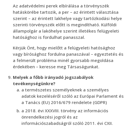
Az adatvédelmi perek elbírálása a törvényszék
hatáskörébe tartozik, a per – az érintett választása
szerint – az érintett lakhelye vagy tartózkodási helye
szerinti törvényszék előtt is megindítható. Külföldi
állampolgár a lakóhelye szerint illetékes felügyeleti
hatósághoz is fordulhat panasszal.
Kérjük Önt, hogy mielőtt a felügyeleti hatósághoz
vagy bírósághoz fordulna panaszával – egyeztetés és
a felmerült probléma minél gyorsabb megoldása
érdekében – keresse meg Társaságunkat.
Melyek a főbb irányadó jogszabályok
tevékenységünkre?
a természetes személyeknek a személyes
adatok kezeléséről szóló az Európai Parlament és
a Tanács (EU) 2016/679 rendelete (GDPR)
a 2018. évi XXXVIII. törvény az információs
önrendelkezési jogról és az
információszabadságról szóló 2011. évi CXII.