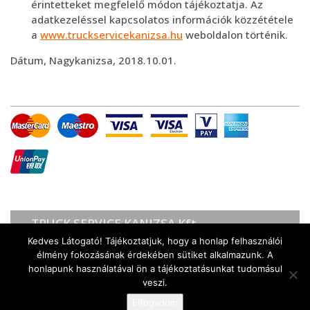
érintetteket megfelelő módon tájékoztatja. Az
adatkezeléssel kapcsolatos információk közzététele
a
www.truckservicekanizsa.hu
weboldalon történik.
Dátum, Nagykanizsa, 2018.10.01.
TRUCK SERVICE KANIZSA Kft.
8800 Nagykanizsa, Garay u. 21.
Kedves Látogató! Tájékoztatjuk, hogy a honlap felhasználói
(Ipari Park, megközelíthető a Vámház út felöl)
élmény fokozásának érdekében sütiket alkalmazunk. A
+36 (30) 332 8480, ASSISTANCE: +36 (20) 554 7000
honlapunk használatával ön a tájékoztatásunkat tudomásul
Web:
www.truckservicekanizsa.hu
,
veszi.
E‑mail:
info@truckservicekanizsa.hu
Elfogadom