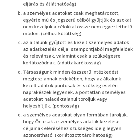
eljárás és átláthatóság)
a személyes adatokat csak meghatározott,
egyértelmű és jogszerű célból gyűjtjük és azokat
nem kezeljük a célokkal össze nem egyeztethető
módon. (célhoz kötöttség)
az általunk gyűjtött és kezelt személyes adatok
az adatkezelés céljai szempontjából megfelelőek
és relevánsak, valamint csak a szükségesre
korlátozódnak. (adattakarékosság)
Társaságunk minden észszerű intézkedést
megtesz annak érdekében, hogy az általunk
kezelt adatok pontosak és szükség esetén
naprakészek legyenek, a pontatlan személyes
adatokat haladéktalanul töröljük vagy
helyesbítjük. (pontosság)
a személyes adatokat olyan formában tároljuk,
hogy Ön csak a személyes adatok kezelése
céljainak eléréséhez szükséges ideig legyen
azonosítható. (korlátozott tárolhatóság)