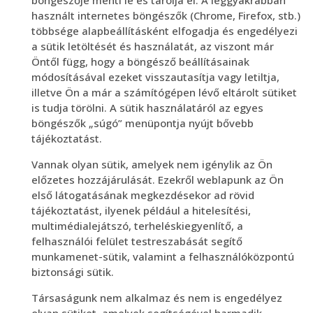
böngészője menti le és tárolja el. A leggyakrabban
használt internetes böngészők (Chrome, Firefox, stb.)
többsége alapbeállításként elfogadja és engedélyezi
a sütik letöltését és használatát, az viszont már
Öntől függ, hogy a böngésző beállításainak
módosításával ezeket visszautasítja vagy letiltja,
illetve Ön a már a számítógépen lévő eltárolt sütiket
is tudja törölni. A sütik használatáról az egyes
böngészők „súgó” menüpontja nyújt bővebb
tájékoztatást.
Vannak olyan sütik, amelyek nem igénylik az Ön
előzetes hozzájárulását. Ezekről weblapunk az Ön
első látogatásának megkezdésekor ad rövid
tájékoztatást, ilyenek például a hitelesítési,
multimédialejátszó, terheléskiegyenlítő, a
felhasználói felület testreszabását segítő
munkamenet-sütik, valamint a felhasználóközpontú
biztonsági sütik.
Társaságunk nem alkalmaz és nem is engedélyez