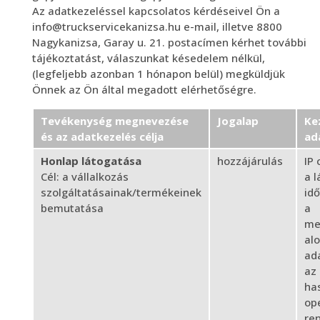
Az adatkezeléssel kapcsolatos kérdéseivel Ön a
info@truckservicekanizsa.hu e-mail, illetve 8800
Nagykanizsa, Garay u. 21. postacímen kérhet további
tájékoztatást, válaszunkat késedelem nélkül,
(legfeljebb azonban 1 hónapon belül) megküldjük
Önnek az Ön által megadott elérhetőségre.
Tevékenység megnevezése
Jogalap
Ke
és az adatkezelés célja
ad
Honlap látogatása
hozzájárulás
IP 
Cél: a vállalkozás
a 
szolgáltatásainak/termékeinek
id
bemutatása
a
me
alo
ada
az 
ha
op
re