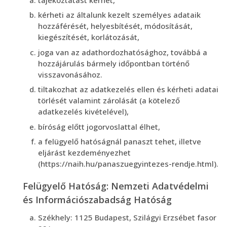
kérheti az általunk kezelt személyes adataik
hozzáférését, helyesbítését, módosítását,
kiegészítését, korlátozását,
joga van az adathordozhatósághoz, továbbá a
hozzájárulás bármely időpontban történő
visszavonásához.
tiltakozhat az adatkezelés ellen és kérheti adatai
törlését valamint zárolását (a kötelező
adatkezelés kivételével),
bíróság előtt jogorvoslattal élhet,
a felügyelő hatóságnál panaszt tehet, illetve
eljárást kezdeményezhet
(https://naih.hu/panaszuegyintezes-rendje.html).
Felügyelő Hatóság: Nemzeti Adatvédelmi
és Információszabadság Hatóság
Székhely: 1125 Budapest, Szilágyi Erzsébet fasor