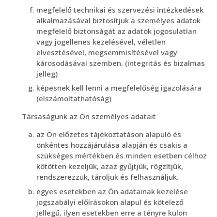
megfelelő technikai és szervezési intézkedések
alkalmazásával biztosítjuk a személyes adatok
megfelelő biztonságát az adatok jogosulatlan
vagy jogellenes kezelésével, véletlen
elvesztésével, megsemmisítésével vagy
károsodásával szemben. (integritás és bizalmas
jelleg)
képesnek kell lenni a megfelelőség igazolására
(elszámoltathatóság)
Társaságunk az Ön személyes adatait
az Ön előzetes tájékoztatáson alapuló és
önkéntes hozzájárulása alapján és csakis a
szükséges mértékben és minden esetben célhoz
kötötten kezeljük, azaz gyűjtjük, rögzítjük,
rendszerezzük, tároljuk és felhasználjuk.
egyes esetekben az Ön adatainak kezelése
jogszabályi előírásokon alapul és kötelező
jellegű, ilyen esetekben erre a tényre külön