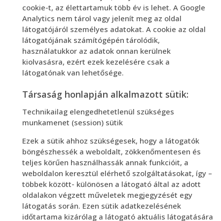
cookie-t, az élettartamuk több év is lehet. A Google
Analytics nem tárol vagy jelenít meg az oldal
látogatójáról személyes adatokat. A cookie az oldal
látogatójának számítógépén tárolódik,
használatukkor az adatok onnan kerülnek
kiolvasásra, ezért ezek kezelésére csak a
látogatónak van lehetősége.
Társaság honlapján alkalmazott sütik:
Technikailag elengedhetetlenül szükséges
munkamenet (session) sütik
Ezek a sütik ahhoz szükségesek, hogy a látogatók
böngészhessék a weboldalt, zökkenőmentesen és
teljes körűen használhassák annak funkcióit, a
weboldalon keresztül elérhető szolgáltatásokat, így –
többek között- különösen a látogató által az adott
oldalakon végzett műveletek megjegyzését egy
látogatás során. Ezen sütik adatkezelésének
időtartama kizárólag a látogató aktuális látogatására