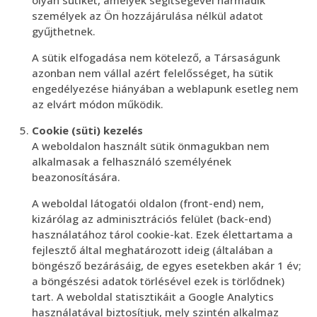
olyan sütiket, amelyek segítségével harmadik
személyek az Ön hozzájárulása nélkül adatot
gyűjthetnek.
A sütik elfogadása nem kötelező, a Társaságunk
azonban nem vállal azért felelősséget, ha sütik
engedélyezése hiányában a weblapunk esetleg nem
az elvárt módon működik.
Cookie (süti) kezelés
A weboldalon használt sütik önmagukban nem
alkalmasak a felhasználó személyének
beazonosítására.
A weboldal látogatói oldalon (front-end) nem,
kizárólag az adminisztrációs felület (back-end)
használatához tárol cookie-kat. Ezek élettartama a
fejlesztő által meghatározott ideig (általában a
böngésző bezárásáig, de egyes esetekben akár 1 év;
a böngészési adatok törlésével ezek is törlődnek)
tart. A weboldal statisztikáit a Google Analytics
használatával biztosítjuk, mely szintén alkalmaz