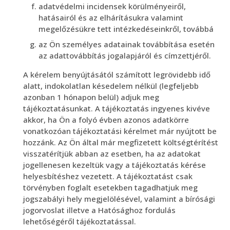
adatvédelmi incidensek körülményeiről,
hatásairól és az elhárításukra valamint
megelőzésükre tett intézkedéseinkről, továbbá
az Ön személyes adatainak továbbítása esetén
az adattovábbítás jogalapjáról és címzettjéről.
A kérelem benyújtásától számított legrövidebb idő
alatt, indokolatlan késedelem nélkül (legfeljebb
azonban 1 hónapon belül) adjuk meg
tájékoztatásunkat. A tájékoztatás ingyenes kivéve
akkor, ha Ön a folyó évben azonos adatkörre
vonatkozóan tájékoztatási kérelmet már nyújtott be
hozzánk. Az Ön által már megfizetett költségtérítést
visszatérítjük abban az esetben, ha az adatokat
jogellenesen kezeltük vagy a tájékoztatás kérése
helyesbítéshez vezetett. A tájékoztatást csak
törvényben foglalt esetekben tagadhatjuk meg
jogszabályi hely megjelölésével, valamint a bírósági
jogorvoslat illetve a Hatósághoz fordulás
lehetőségéről tájékoztatással.