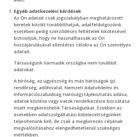
Egyéb adatkezelési kérdések
Az Ön adatait csak jogszabályban meghatározott
keretek között továbbíthatjuk, adatfeldolgozóink
esetében pedig szerződéses feltételek kikötésével
biztosítjuk, hogy ne használhassák az Ön
hozzájárulásával ellentétes célokra az Ön személyes
adatait.
Társaságunk harmadik országba nem továbbít
adatokat.
A bíróság, az ügyészség és más hatóságok (pl.
rendőrség, adóhivatal, Nemzeti Adatvédelmi és
Információszabadság Hatóság) tájékoztatás adása,
adatok közlése vagy iratok rendelkezésre bocsátása
miatt megkereshetik Társaságunkat. Ezekben az
esetekben adatszolgáltatási kötelezettségünket
teljesítenünk kell, de csak a megkeresés céljának
megvalósításához elengedhetetlenül szükséges
mértékben.