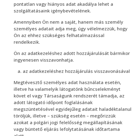
pontatlan vagy hiányos adat akadálya lehet a
szolgáltatásaink igénybevételének.
Amennyiben Ön nem a saját, hanem más személy
személyes adatait adja meg, úgy vélelmezzük, hogy
Ön az ehhez szükséges felhatalmazással
rendelkezik.
Ön az adatkezeléshez adott hozzájárulását bármikor
ingyenesen visszavonhatja.
az adatkezeléshez hozzájárulás visszavonásával
Megtévesztő személyes adat használata esetén,
illetve ha valamelyik látogatónk bűncselekményt
követ el vagy Társaságunk rendszerét támadja, az
adott látogató időpont foglalásának
megszüntetésével egyidejűleg adatait haladéktalanul
töröljük, illetve – szükség esetén – megőrizzük
azokat a polgári jogi felelősség megállapításának
vagy büntető eljárás lefolytatásának időtartama
alatt.