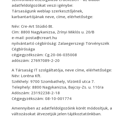
adatfeldolgozókat veszi igénybe:
Társaságunk weblap szerkesztőjének,
karbantartójának neve, címe, elérhetősége:
Név: Cre-Art Stúdió Bt.
Cím: 8800 Nagykanizsa, Zrínyi Miklós u. 20/B
e-mail: posta@creart.hu
nyilvántartó cégbíróság: Zalaegerszegi Törvényszék
Cégbírósága
cégjegyzékszám: Cg.20-06-035008
adószám: 27697089-2-20
A Társaság IT szolgáltatója, neve címe, elérhetősége:
Név: Loréna Kft.
Székhely: 9700 Szombathely, Vízöntő utca 7.
Telephely: 8800 Nagykanizsa, Bajcsy-Zs. u. 110/a
Adószám: 23192238-2-18
Cégjegyzékszám: 08-10-001774
Amennyiben az adatfeldolgozóink körét módosítjuk, a
változásokat átvezetjük jelen tájékoztatónkban.