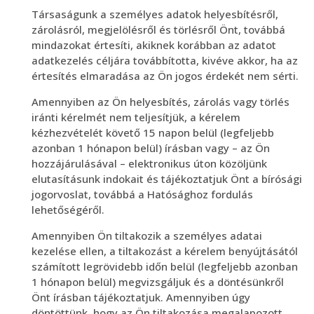
Társaságunk a személyes adatok helyesbítésről,
zárolásról, megjelölésről és törlésről Önt, továbbá
mindazokat értesíti, akiknek korábban az adatot
adatkezelés céljára továbbította, kivéve akkor, ha az
értesítés elmaradása az Ön jogos érdekét nem sérti.
Amennyiben az Ön helyesbítés, zárolás vagy törlés
iránti kérelmét nem teljesítjük, a kérelem
kézhezvételét követő 15 napon belül (legfeljebb
azonban 1 hónapon belül) írásban vagy – az Ön
hozzájárulásával – elektronikus úton közöljünk
elutasításunk indokait és tájékoztatjuk Önt a bírósági
jogorvoslat, továbbá a Hatósághoz fordulás
lehetőségéről.
Amennyiben Ön tiltakozik a személyes adatai
kezelése ellen, a tiltakozást a kérelem benyújtásától
számított legrövidebb időn belül (legfeljebb azonban
1 hónapon belül) megvizsgáljuk és a döntésünkről
Önt írásban tájékoztatjuk. Amennyiben úgy
döntöttünk, hogy az Ön tiltakozása megalapozott,